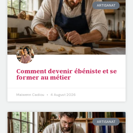
ARTISANAT
Comment devenir ébéniste et se
former au métier
Maïwenn Cadiou
4 August 2026
ARTISANAT