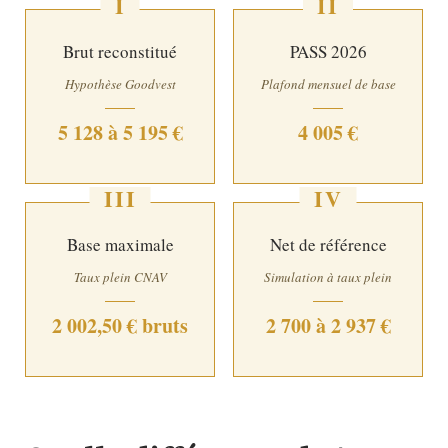
I
II
Brut reconstitué
PASS 2026
Hypothèse Goodvest
Plafond mensuel de base
5 128 à 5 195 €
4 005 €
III
IV
Base maximale
Net de référence
Taux plein CNAV
Simulation à taux plein
2 002,50 € bruts
2 700 à 2 937 €