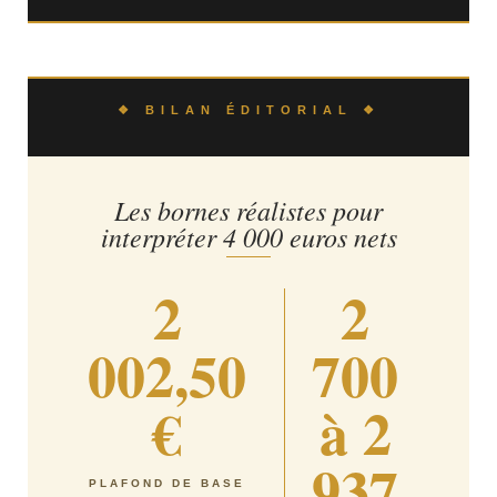
❖ BILAN ÉDITORIAL ❖
Les bornes réalistes pour
interpréter 4 000 euros nets
2
2
002,50
700
€
à 2
937
PLAFOND DE BASE